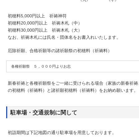
初穂料5,000円以上 祈祷神符
初穂料20,000円以上 祈祷木札（中）
初穂料30,000円以上 祈祷木札（大）
なお、祈祷木札には氏名・団体名をお書入れいたします。
厄除祈願、合格祈願等の諸祈願祭の初穂料（祈祷料）
各種祈願祭 ５，０００円よりお志
新春祈祷と各種祈願祭をご一緒に受けられる場合（家族の新春祈祷
の初穂料（祈祷料）と諸祈願初穂料（祈祷料）をお納め願います。
駐車場・交通規制に関して
初詣期間は下記地図の通り駐車場を用意しております。