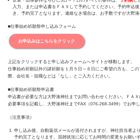
企業・団体参拝ならびに5日～７日のすべての参拝は、
予約制
と
入力、または申込書をＦＡＸして予約してください。予約申込後
き、予約完了となります。連絡なき場合は、お手数ですが大野湊
■仕事始め祈願祭申し込みフォーム
お申込みはこちらをクリック
上記をクリックすると申し込みフォームへサイトが移動します。
仕事始め祈願以外の諸祈願を１月５日～６日にご希望の方も、この
際、会社名・役職などは「なし」とご入力ください。
■仕事始め祈願祭申込書
申込書が必要な方は大野湊神社までお問い合わせください。ＦＡＸ
必要事項を記載し、大野湊神社までFAX（076-268-3499）でお
（注意事項）
申し込み後、自動返信メールが送付されますが、神社担当者よ
予約完了となります。混雑状況に応じてお時間の変更をお願い