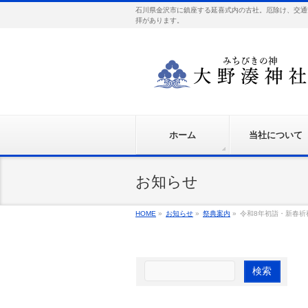
石川県金沢市に鎮座する延喜式内の古社。厄除け、交通
拝があります。
ホーム
当社について
お知らせ
HOME
»
お知らせ
»
祭典案内
»
令和8年初詣・新春祈