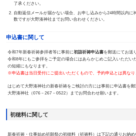
了承ください。
自動返信メールが届かない場合、お申し込みから24時間以内に
数ですが大野湊神社までお問い合わせください。
申込書に関して
令和7年新春祈祷参拝者等に事前に
初詣祈祷申込書
を郵送にてお送
令和8年にもご参拝をご予定の場合にはあらかじめご記入いただい
の短縮にもなります。
※申込書は当日受付にご提出いただくもので、予約申込とは異なり
はじめて大野湊神社の新春祈祷をご検討の方には事前に申込書を郵
大野湊神社（076－267－0522）までお問合わせ願います。
初穂料に関して
新春祈祷・仕事始め祈願祭の初穂料（祈祷料）は下記の通りお納め