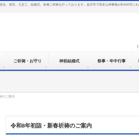
安全、初宮、七五三、結婚式、各種ご祈祷を行っております。金沢市で有名な神事能が約400年に
（
ご祈祷・お守り
神前結婚式
祭事・年中行事
祷のご案内
令和8年初詣・新春祈祷のご案内