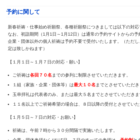
予約に関して
新春祈祷・仕事始め祈願祭、各種祈願祭につきましては以下の対応
なお、初詣期間（1月1日～1月12日）は通常の予約サイトからの
企業・団体以外の個人祈祷は予約不要で受付いたします。（ただし
定は致しかねます）
【１月１日～１月７日の対応・願い】
ご祈祷は
各回７０名
までの参列に制限させていただきます。
１組（家族・企業・団体等）は
最大１０名
までとさせていただき
玉串拝礼は代表者のみ、または最大５名までとさせていただきま
１１名以上でご祈祷希望の場合は、８日以降の受付とさせていた
【１月５日～７日の対応・お願い】
祈祷は、午前７時から３０分間隔で実施いたします。