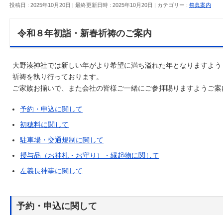
投稿日 : 2025年10月20日
最終更新日時 : 2025年10月20日
カテゴリー :
祭典案内
令和８年初詣・新春祈祷のご案内
大野湊神社では新しい年がより希望に満ち溢れた年となりますよう 
祈祷を執り行っております。
ご家族お揃いで、また会社の皆様ご一緒にご参拝賜りますようご案
予約・申込に関して
初穂料に関して
駐車場・交通規制に関して
授与品（お神札・お守り）・縁起物に関して
左義長神事に関して
予約・申込に関して