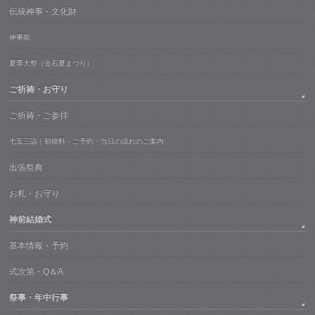
伝統神事・文化財
神事能
夏季大祭（金石夏まつり）
ご祈祷・お守り
ご祈祷・ご参拝
七五三詣｜初穂料・ご予約・当日の流れのご案内
出張祭典
お札・お守り
神前結婚式
基本情報・予約
式次第・Q＆A
祭事・年中行事