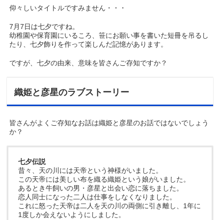
仰々しいタイトルですみません・・・
7月7日は七夕ですね。
幼稚園や保育園にいるころ、笹にお願い事を書いた短冊を吊るし
たり、七夕飾りを作って楽しんだ記憶があります。
ですが、七夕の由来、意味を皆さんご存知ですか？
織姫と彦星のラブストーリー
皆さんがよくご存知なお話は織姫と彦星のお話ではないでしょう
か？
七夕伝説
昔々、天の川には天帝という神様がいました。
この天帝には美しい布を織る織姫という娘がいました。
あるとき牛飼いの男・彦星と出会い恋に落ちました。
恋人同士になった二人は仕事をしなくなりました。
これに怒った天帝は二人を天の川の両側に引き離し、1年に
1度しか会えないようにしました。