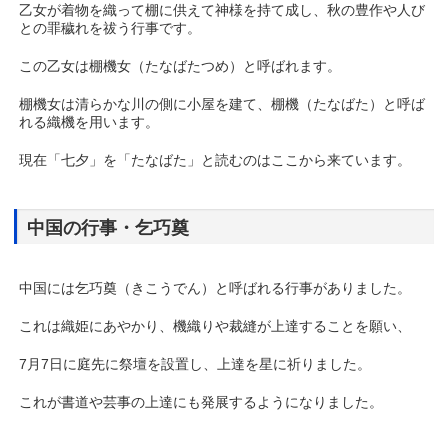
乙女が着物を織って棚に供えて神様を持て成し、秋の豊作や人び
との罪穢れを祓う行事です。
この乙女は棚機女（たなばたつめ）と呼ばれます。
棚機女は清らかな川の側に小屋を建て、棚機（たなばた）と呼ば
れる織機を用います。
現在「七夕」を「たなばた」と読むのはここから来ています。
中国の行事・乞巧奠
中国には乞巧奠（きこうでん）と呼ばれる行事がありました。
これは織姫にあやかり、機織りや裁縫が上達することを願い、
7月7日に庭先に祭壇を設置し、上達を星に祈りました。
これが書道や芸事の上達にも発展するようになりました。