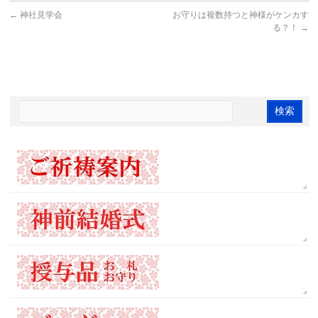
←
神社見学会
お守りは複数持つと神様がケンカす
る？！
→