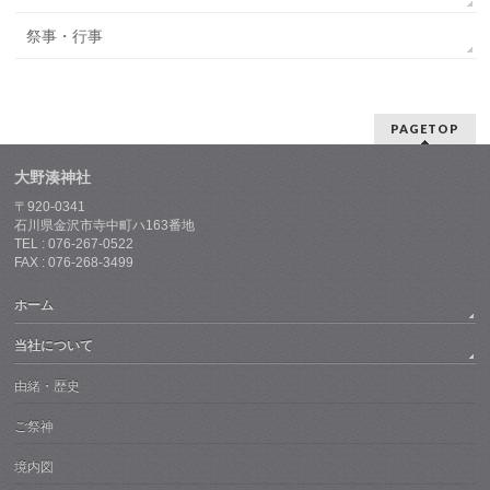
祭事・行事
PAGETOP
大野湊神社
〒920-0341
石川県金沢市寺中町ハ163番地
TEL : 076-267-0522
FAX : 076-268-3499
ホーム
当社について
由緒・歴史
ご祭神
境内図