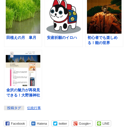
田植えの月 皐月
安産祈願のイロハ
初心者でも楽しめ
る！能の世界
金沢の魅力が再発見
できる！大野湊神社
も再発見。
投稿タグ
伝統行事
Facebook
Hatena
twitter
Google+
LINE