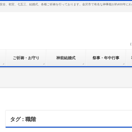
安全、初宮、七五三、結婚式、各種ご祈祷を行っております。金沢市で有名な神事能が約400年に
（
ご祈祷・お守り
神前結婚式
祭事・年中行事
タグ : 職階