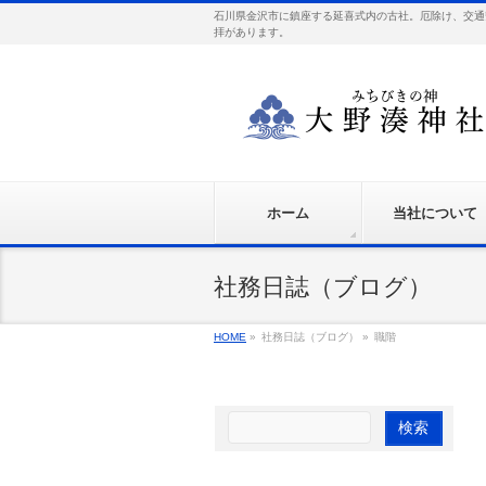
石川県金沢市に鎮座する延喜式内の古社。厄除け、交通
拝があります。
ホーム
当社について
社務日誌（ブログ）
HOME
»
社務日誌（ブログ）
»
職階