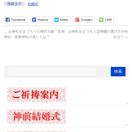
投稿タグ
結婚式
Facebook
Hatena
twitter
Google+
LINE
←
お神札をまつろう①神宮大麻・氏神
お神札をまつろう②神棚の選び方や向
神社・崇敬神社の違いとは？
きは？
→