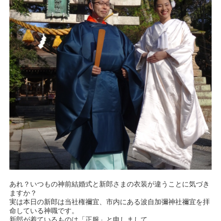
あれ？いつもの神前結婚式と新郎さまの衣装が違うことに気づき
ますか？
実は本日の新郎は当社権禰宜、市内にある波自加彌神社禰宜を拝
命している神職です。
新郎が着ているものは「正服」と申しまして、