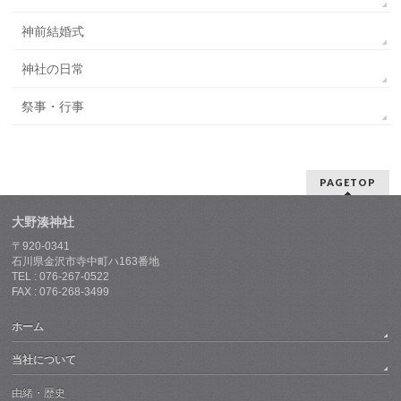
神前結婚式
神社の日常
祭事・行事
PAGETOP
大野湊神社
〒920-0341
石川県金沢市寺中町ハ163番地
TEL : 076-267-0522
FAX : 076-268-3499
ホーム
当社について
由緒・歴史