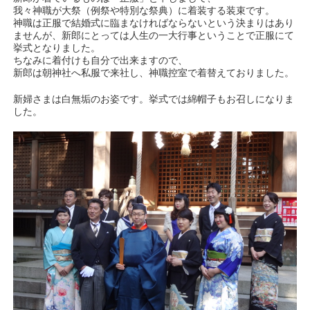
我々神職が大祭（例祭や特別な祭典）に着装する装束です。
神職は正服で結婚式に臨まなければならないという決まりはあり
ませんが、新郎にとっては人生の一大行事ということで正服にて
挙式となりました。
ちなみに着付けも自分で出来ますので、
新郎は朝神社へ私服で来社し、神職控室で着替えておりました。
新婦さまは白無垢のお姿です。挙式では綿帽子もお召しになりま
した。