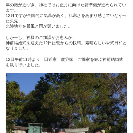
年の瀬が近づき、神社ではお正月に向けた諸準備が進められてい
ます。
12月ですが全国的に気温が高く、肌寒さをあまり感じていなかっ
た矢先、
北陸地方を暴風と雨が襲いました。
しかーし、神様のご加護かお恵みか、
神前結婚式を迎えた12日は朝からの快晴。素晴らしい挙式日和と
なりました。
12日午前11時より 田近家 鹿谷家 ご両家を結ぶ神前結婚式
を執り行いました。