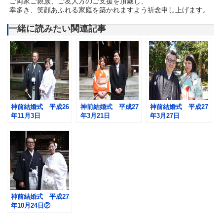
ご両家ご親族、ご友人方のご支援を頂戴し、
幸多き、笑顔あふれる家庭を築かれますよう祈念申し上げます。
一緒に読みたい関連記事
神前結婚式 平成26
神前結婚式 平成27
神前結婚式 平成27
年11月3日
年3月21日
年3月27日
神前結婚式 平成27
年10月24日②