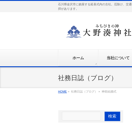
石川県金沢市に鎮座する延喜式内の古社。厄除け、交通
拝があります。
ホーム
当社について
社務日誌（ブログ）
HOME
»
社務日誌（ブログ）
»
神前結婚式