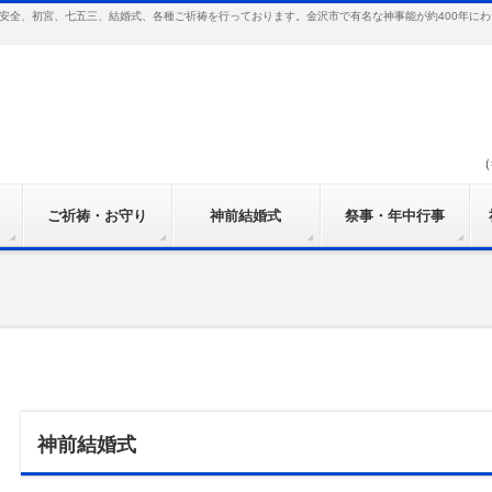
安全、初宮、七五三、結婚式、各種ご祈祷を行っております。金沢市で有名な神事能が約400年に
（
ご祈祷・お守り
神前結婚式
祭事・年中行事
神前結婚式