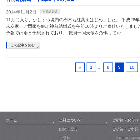
2014年11月2日
神前結婚式
11月に入り、少しずつ境内の樹木も紅葉をはじめました。 平成26
末友家 ご両家を結ぶ神前結婚式を午前10時よりご奉仕いたしまし
予報では雨と予想されており、 職員一同天候を危惧してお …
この記事を読む
«
1
…
8
9
10
ホーム
当社について
ご祈祷・お守り
由緒・歴史
ご祈祷・ご参拝
ご祭神
七五三詣｜初穂