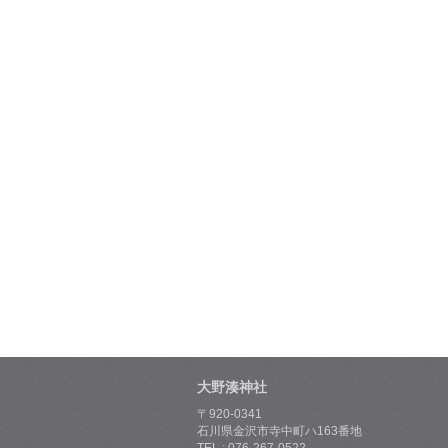
大野湊神社
〒920-0341
石川県金沢市寺中町ハ163番地