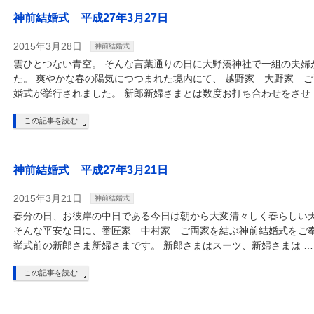
神前結婚式 平成27年3月27日
2015年3月28日
神前結婚式
雲ひとつない青空。 そんな言葉通りの日に大野湊神社で一組の夫婦
た。 爽やかな春の陽気につつまれた境内にて、 越野家 大野家 
婚式が挙行されました。 新郎新婦さまとは数度お打ち合わせをさせ 
この記事を読む
神前結婚式 平成27年3月21日
2015年3月21日
神前結婚式
春分の日、お彼岸の中日である今日は朝から大変清々しく春らしい
そんな平安な日に、番匠家 中村家 ご両家を結ぶ神前結婚式をご
挙式前の新郎さま新婦さまです。 新郎さまはスーツ、新婦さまは …
この記事を読む