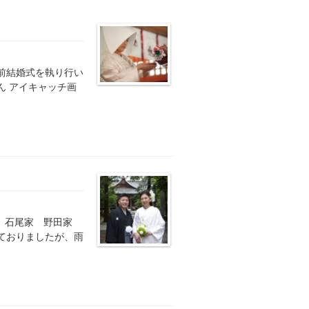
神前結婚式を執り行い
ん アイキャッチ画
り 石尾家 野田家
ておりましたが、雨