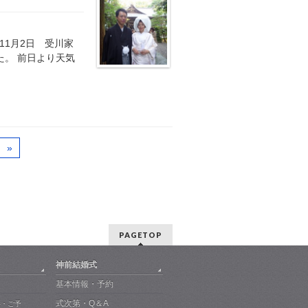
年11月2日 受川家
た。 前日より天気
»
PAGETOP
神前結婚式
基本情報・予約
式次第・Q＆A
料・ご予