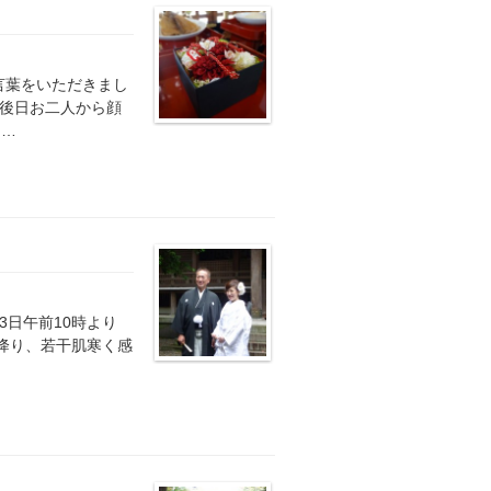
言葉をいただきまし
 後日お二人から顔
 …
月3日午前10時より
降り、若干肌寒く感